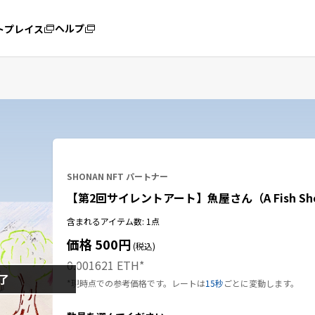
ヘルプ
トプレイス
SHONAN NFT パートナー
【第2回サイレントアート】魚屋さん（A Fish Sh
含まれるアイテム数: 1点
価格 500円
(税込)
0.001621 ETH
*
了
*現時点での参考価格です。レートは
15秒
ごとに変動します。